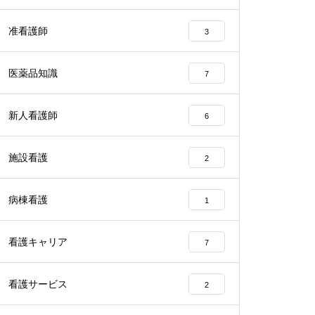
准看護師
3
医薬品知識
7
新人看護師
6
施設看護
2
病棟看護
1
看護キャリア
7
看護サービス
2