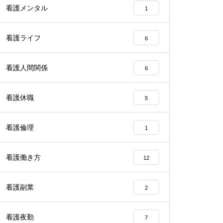
看護メンタル
1
看護ライフ
6
看護人間関係
6
看護休職
5
看護倫理
1
看護働き方
12
看護副業
2
看護夜勤
7