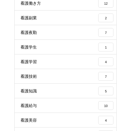
看護働き方
12
看護副業
2
看護夜勤
7
看護学生
1
看護学習
4
看護技術
7
看護知識
5
看護給与
10
看護美容
4