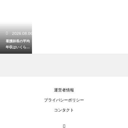
2026.08.06
看護師長の平均
年収はいくら？
役職ごとの給与
事情を解説
2026.08.05
運営者情報
看護師におすす
プライバシーポリシー
めの髪型ボブの
アレンジ！簡単
コンタクト
まとめ髪