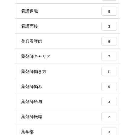
看護退職
8
看護面接
3
美容看護師
9
薬剤師キャリア
7
薬剤師働き方
11
薬剤師悩み
5
薬剤師給与
3
薬剤師転職
2
薬学部
3