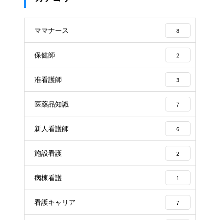
ママナース
8
保健師
2
准看護師
3
医薬品知識
7
新人看護師
6
施設看護
2
病棟看護
1
看護キャリア
7