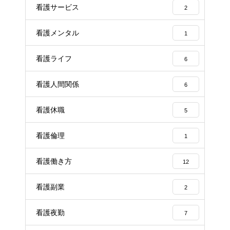
看護サービス
2
看護メンタル
1
看護ライフ
6
看護人間関係
6
看護休職
5
看護倫理
1
看護働き方
12
看護副業
2
看護夜勤
7