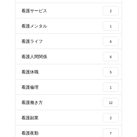
看護サービス
2
看護メンタル
1
看護ライフ
6
看護人間関係
6
看護休職
5
看護倫理
1
看護働き方
12
看護副業
2
看護夜勤
7