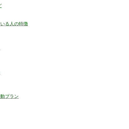
ど
ている人の特徴
由
法
行動プラン