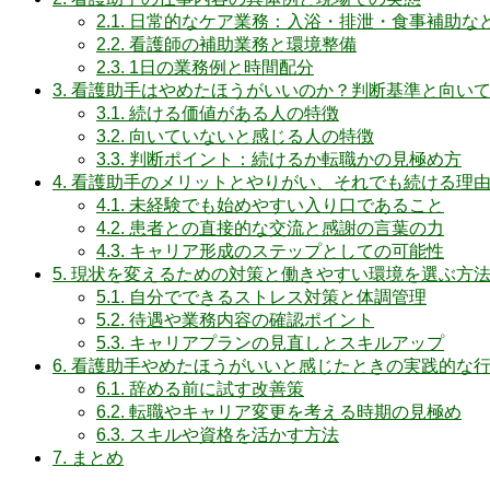
2.1.
日常的なケア業務：入浴・排泄・食事補助な
2.2.
看護師の補助業務と環境整備
2.3.
1日の業務例と時間配分
3.
看護助手はやめたほうがいいのか？判断基準と向い
3.1.
続ける価値がある人の特徴
3.2.
向いていないと感じる人の特徴
3.3.
判断ポイント：続けるか転職かの見極め方
4.
看護助手のメリットとやりがい、それでも続ける理
4.1.
未経験でも始めやすい入り口であること
4.2.
患者との直接的な交流と感謝の言葉の力
4.3.
キャリア形成のステップとしての可能性
5.
現状を変えるための対策と働きやすい環境を選ぶ方
5.1.
自分でできるストレス対策と体調管理
5.2.
待遇や業務内容の確認ポイント
5.3.
キャリアプランの見直しとスキルアップ
6.
看護助手やめたほうがいいと感じたときの実践的な
6.1.
辞める前に試す改善策
6.2.
転職やキャリア変更を考える時期の見極め
6.3.
スキルや資格を活かす方法
7.
まとめ