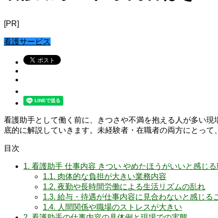
[PR]
看護サービス
看護助手として働く前に、きつさや不満を抱える人が多い現
底的に解説していきます。未経験者・在職者の両方にとって
目次
1.
看護助手 仕事内容 きつい やめたほうがいいと感じる
1.1.
肉体的な負担が大きい業務内容
1.2.
夜勤や長時間労働による生活リズムの乱れ
1.3.
給与・待遇が仕事内容に見合わないと感じる
1.4.
人間関係や職場のストレスが大きい
2.
看護助手の仕事内容の具体例と現場での実態