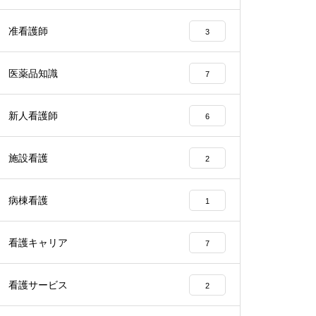
准看護師
3
医薬品知識
7
新人看護師
6
施設看護
2
病棟看護
1
看護キャリア
7
看護サービス
2