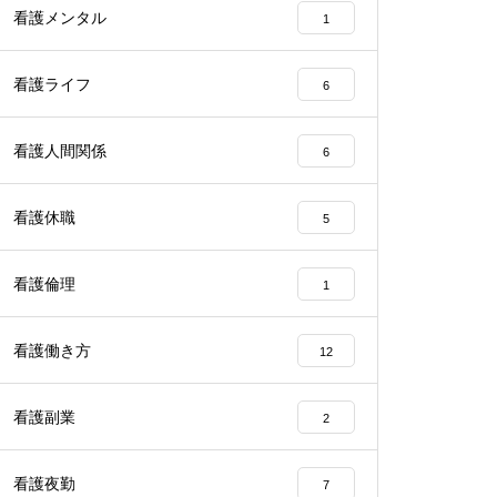
看護メンタル
1
看護ライフ
6
看護人間関係
6
看護休職
5
看護倫理
1
看護働き方
12
看護副業
2
看護夜勤
7