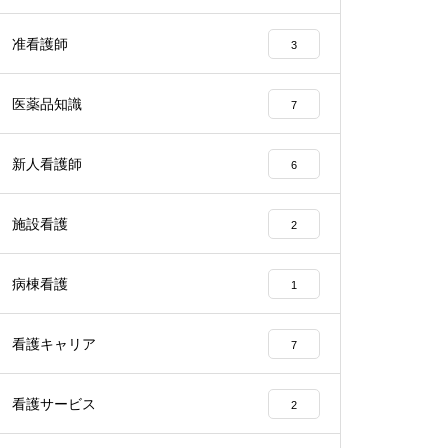
准看護師
3
医薬品知識
7
新人看護師
6
施設看護
2
病棟看護
1
看護キャリア
7
看護サービス
2