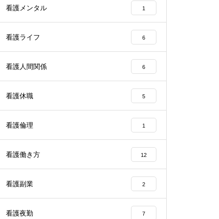
看護メンタル
1
看護ライフ
6
看護人間関係
6
看護休職
5
看護倫理
1
看護働き方
12
看護副業
2
看護夜勤
7