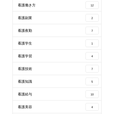
看護働き方
12
看護副業
2
看護夜勤
7
看護学生
1
看護学習
4
看護技術
7
看護知識
5
看護給与
10
看護美容
4