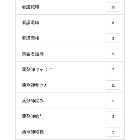
看護転職
15
看護退職
8
看護面接
3
美容看護師
9
薬剤師キャリア
7
薬剤師働き方
11
薬剤師悩み
5
薬剤師給与
3
薬剤師転職
2