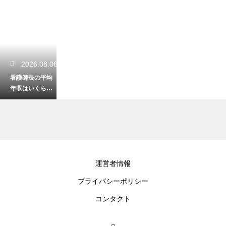
2026.08.06
看護師長の平均
年収はいくら？
役職ごとの給与
事情を解説
2026.08.05
運営者情報
看護師におすす
プライバシーポリシー
めの髪型ボブの
アレンジ！簡単
コンタクト
まとめ髪