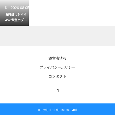
2026.08.05
看護師におすす
めの髪型ボブの
アレンジ！簡単
まとめ髪
2026.08.04
運営者情報
病院で残業代が
プライバシーポリシー
出ないのは違
法？対処法と請
コンタクト
求手順を解説
2026.08.03
看護師の疲れが
copyright all rights reserved
取れない理由と