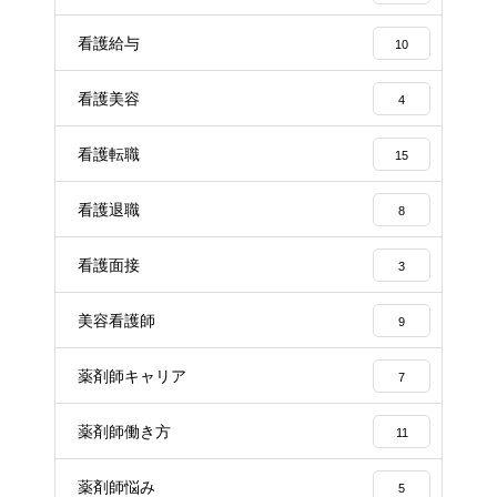
看護給与
10
看護美容
4
看護転職
15
看護退職
8
看護面接
3
美容看護師
9
薬剤師キャリア
7
薬剤師働き方
11
薬剤師悩み
5