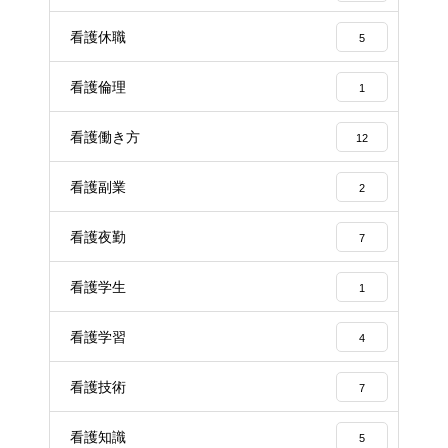
看護休職
5
看護倫理
1
看護働き方
12
看護副業
2
看護夜勤
7
看護学生
1
看護学習
4
看護技術
7
看護知識
5