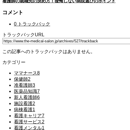
看護師の就職先の決め方！後悔しない病院選びのポイント
コメント
0 トラックバック
トラックバックURL
この記事へのトラックバックはありません。
カテゴリー
ママナース
8
保健師
2
准看護師
3
医薬品知識
7
新人看護師
6
施設看護
2
病棟看護
1
看護キャリア
7
看護サービス
2
看護メンタル
1