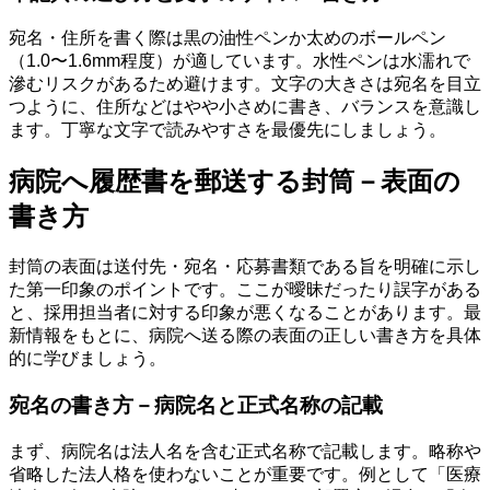
宛名・住所を書く際は黒の油性ペンか太めのボールペン
（1.0〜1.6mm程度）が適しています。水性ペンは水濡れで
滲むリスクがあるため避けます。文字の大きさは宛名を目立
つように、住所などはやや小さめに書き、バランスを意識し
ます。丁寧な文字で読みやすさを最優先にしましょう。
病院へ履歴書を郵送する封筒－表面の
書き方
封筒の表面は送付先・宛名・応募書類である旨を明確に示し
た第一印象のポイントです。ここが曖昧だったり誤字がある
と、採用担当者に対する印象が悪くなることがあります。最
新情報をもとに、病院へ送る際の表面の正しい書き方を具体
的に学びましょう。
宛名の書き方－病院名と正式名称の記載
まず、病院名は法人名を含む正式名称で記載します。略称や
省略した法人格を使わないことが重要です。例として「医療