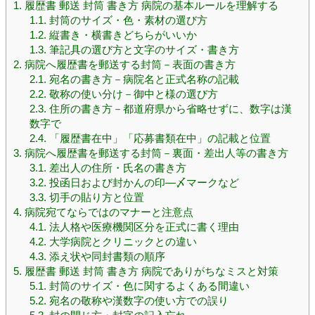
1.
履歴書 郵送 封筒 書き方 病院の基本ルールを理解する
1.1.
封筒のサイズ・色・素材の選び方
1.2.
縦書き・横書きどちらがいいか
1.3.
筆記具の選び方と文字のサイズ・書き方
2.
病院へ履歴書を郵送する封筒－表面の書き方
2.1.
宛名の書き方－病院名と正式名称の記載
2.2.
敬称の使い分け－御中と様の選び方
2.3.
住所の書き方－都道府県から省略せずに、数字は漢
数字で
2.4.
「履歴書在中」「応募書類在中」の記載と位置
3.
病院へ履歴書を郵送する封筒－裏面・差出人等の書き方
3.1.
差出人の住所・氏名の書き方
3.2.
投函日および封かんの印―〆マークなど
3.3.
切手の貼り方と位置
4.
病院宛てならではのマナーと注意点
4.1.
法人格や医療機関区分を正式に書く理由
4.2.
大学病院とクリニックとの違い
4.3.
添え状や同封書類の順序
5.
履歴書 郵送 封筒 書き方 病院でありがちなミスと対策
5.1.
封筒のサイズ・色に関するよくある間違い
5.2.
宛名の敬称や漢数字の使い方での誤り