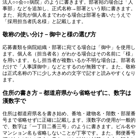
法人○○会○○病院」のように書きます。部署宛の場合は「人
事部」などを追加し、正式名称→部署という順に書きます。
また、宛先が個人名までわかる場合は部署を書いたうえで
「採用担当者氏名様」と記載します。
敬称の使い分け－御中と様の選び方
応募書類を病院組織・部署に宛てる場合は「御中」を使用し
ます。個人名（担当者名）がわかる場合はその名前に「様」
を用います。もし担当者が複数いるか不明な場合は、部署名
だけで「人事課御中」などとするのが無難です。また、敬称
は正式名称の下に少し大きめの文字で記すと読みやすくなり
ます。
住所の書き方－都道府県から省略せずに、数字は
漢数字で
住所は都道府県名を書き始め、番地・建物名・階数・部屋番
号まで省略せずに正確に記載します。漢数字の使用が一般的
で、数字は「一丁目二番三号」のように書きます。ビル名や
マンション名も省略しないことが丁寧です。また、郵便番号