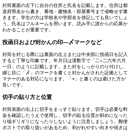
封筒裏面の左下に自分の住所と氏名を記載します。住所は都
道府県名から書き、番地・建物名・部屋番号まで省略せず書
きます。学生の方は学校名や学部名を併記しても良いでしょ
う。氏名はフルネームを用います。読み手に誰からの応募か
わかることが重要です。
投函日および封かんの印―〆マークなど
封筒を封じる際には裏面の左上または中央部に投函日を記入
すると丁寧な印象です。年月日は漢数字で「二○二六年六月
一日」のように記載します。また封をしっかりのり付けし、
綴じ目に「〆」のマークを書くと封かんがされた証拠として
マナーのある対応になります。「×」と書くのは避けた方が
良いです。
切手の貼り方と位置
封筒表面の右上に切手をまっすぐ貼ります。切手は必要な料
金を確認したうえで使用し、切手の貼る位置が斜めになった
り端ギリギリになったりしないように注意しましょう。郵便
ポストでの取り扱いがあるため、剥がれやすい向きや傾きは