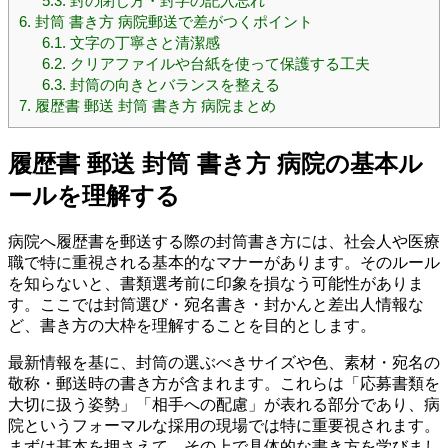
5.3.
封の閉じ方・封字の記入忘れ
6.
封筒 書き方 病院郵送で差がつくポイント
6.1.
文字の丁寧さと清潔感
6.2.
クリアファイルや台紙を使って保護する工夫
6.3.
封筒の向きとバランスを整える
7.
履歴書 郵送 封筒 書き方 病院まとめ
履歴書 郵送 封筒 書き方 病院の基本ル
ールを理解する
病院へ履歴書を郵送する際の封筒書き方には、社会人や医療
職で特に重視される基本的なマナーがあります。そのルール
を知らないと、書類選考前に印象を損なう可能性がありま
す。ここでは封筒選び・宛名書き・封かんと差出人情報な
ど、書き方の大枠を理解することを目的とします。
最新情報を基に、封筒の選ぶべきサイズや色、素材・宛名の
敬称・郵送時の書き方が含まれます。これらは「応募書類を
大切に扱う姿勢」「相手への配慮」が表れる部分であり、病
院というフォーマルな採用の現場では特に重要視されます。
まずは基本を押さえて、その上で具体的な書き方を学びまし