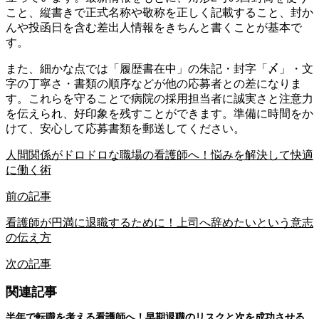
こと、縦書きで正式名称や敬称を正しく記載すること、封か
んや投函日を含む差出人情報をきちんと書くことが基本で
す。
また、細かな点では「履歴書在中」の朱記・封字「〆」・文
字の丁寧さ・書類の順序などが他の応募者との差になりま
す。これらを守ることで病院の採用担当者に誠実さと注意力
を伝えられ、好印象を残すことができます。準備に時間をか
けて、安心して応募書類を郵送してください。
人間関係がドロドロな職場の看護師へ！悩みを解決して快適
に働く術
前の記事
看護師が円満に退職するために！上司へ辞めたいという意志
の伝え方
次の記事
関連記事
半年で転職を考える看護師へ！早期退職のリスクと次を成功させる