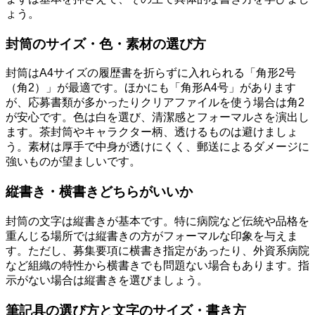
ょう。
封筒のサイズ・色・素材の選び方
封筒はA4サイズの履歴書を折らずに入れられる「角形2号
（角2）」が最適です。ほかにも「角形A4号」があります
が、応募書類が多かったりクリアファイルを使う場合は角2
が安心です。色は白を選び、清潔感とフォーマルさを演出し
ます。茶封筒やキャラクター柄、透けるものは避けましょ
う。素材は厚手で中身が透けにくく、郵送によるダメージに
強いものが望ましいです。
縦書き・横書きどちらがいいか
封筒の文字は縦書きが基本です。特に病院など伝統や品格を
重んじる場所では縦書きの方がフォーマルな印象を与えま
す。ただし、募集要項に横書き指定があったり、外資系病院
など組織の特性から横書きでも問題ない場合もあります。指
示がない場合は縦書きを選びましょう。
筆記具の選び方と文字のサイズ・書き方