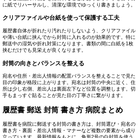
に紙でリハーサルし、清潔な環境でゆっくり書きましょう。
クリアファイルや台紙を使って保護する工夫
履歴書自体が折れたり汚れたりしないよう、クリアファイル
や薄い台紙に挟んでから封筒に入れるのが効果的です。特に
郵送中の湿気や折れ対策になります。書類の間に白紙を1枚
挟むだけでも見栄えが良くなります。
封筒の向きとバランスを整える
宛名や住所・差出人情報の配置バランスを整えることで見た
目の印象が格段に上がります。宛名は封筒の中央に近く、住
所は少し右側、差出人は裏面左下など位置を調整します。切
手もまっすぐ貼ることが見た目の丁寧さに繋がります。
履歴書 郵送 封筒 書き方 病院まとめ
履歴書を病院に郵送する封筒の書き方は、封筒選び・宛名の
書き方・裏面・差出人情報・マナーなど複数の要素から成り
立っています。最新情報をもとに、角形2号の白封筒を使う