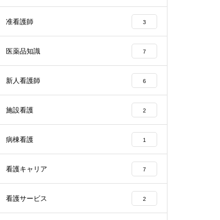
准看護師
3
医薬品知識
7
新人看護師
6
施設看護
2
病棟看護
1
看護キャリア
7
看護サービス
2