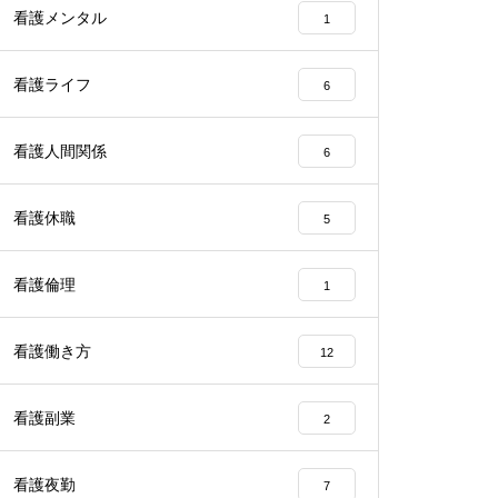
看護メンタル
1
看護ライフ
6
看護人間関係
6
看護休職
5
看護倫理
1
看護働き方
12
看護副業
2
看護夜勤
7