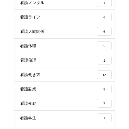
看護メンタル
1
看護ライフ
6
看護人間関係
6
看護休職
5
看護倫理
1
看護働き方
12
看護副業
2
看護夜勤
7
看護学生
1